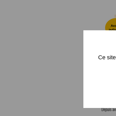
Ce site
Le rôle d
compétenc
technique
Depuis av