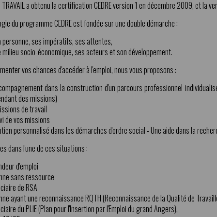
TRAVAIL a obtenu la certification CEDRE version 1 en décembre 2009, et la v
gie du programme CEDRE est fondée sur une double démarche :
a personne, ses impératifs, ses attentes,
e milieu socio-économique, ses acteurs et son développement.
gmenter vos chances d'accéder à l'emploi, nous vous proposons :
compagnement dans la construction d'un parcours professionnel individuali
endant des missions)
ssions de travail
vi de vos missions
tien personnalisé dans les démarches d'ordre social - Une aide dans la recher
es dans l'une de ces situations :
deur d'emploi
nne sans ressource
ciaire de RSA
nne ayant une reconnaissance RQTH (Reconnaissance de la Qualité de Travaill
ciaire du PLIE (Plan pour l'Insertion par l'Emploi du grand Angers),