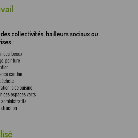
vail
des collectivités, bailleurs sociaux ou
ises :
en des locaux
ge, peinture
ntion
lance cantine
 déchets
ation, aide cuisine
en des espaces verts
 administratifs
struction
lisé