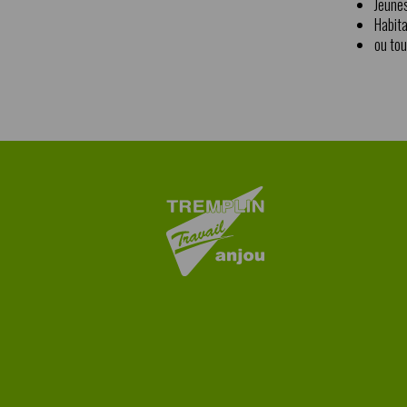
Jeune
Habita
ou tou