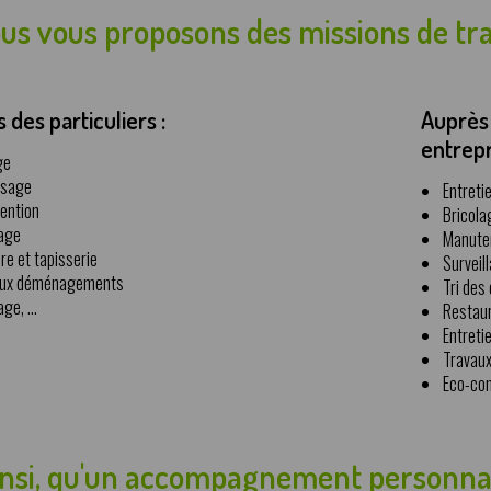
ous vous proposons des missions de tra
 des particuliers :
Auprès 
entrepr
ge
ssage
Entreti
ention
Bricola
nage
Manute
re et tapisserie
Surveil
aux déménagements
Tri des
ge, ...
Restaur
Entreti
Travaux
Eco-con
insi, qu'un accompagnement personna