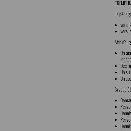
TREMPLIN 
La pédago
vers l
vers l
Afin d'au
Un ac
indép
Des mi
Un sui
Un sou
Si vous êt
Deman
Perso
Bénéfi
Perso
Bénéfi