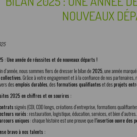
BILAN 2025 : UNE ANNÉE D
NOUVEAUX DÉP
025
25 : Une année de réussites et de nouveaux départs !
fin d’année, nous sommes fiers de dresser le bilan de
2025
, une année marqué
 collectives
. Grâce à votre engagement et à la confiance de nos partenaires
 vers des
emplois durables
, des
formations qualifiantes
et des
projets entr
ites 2025 en chiffres et en sourires :
ontrats
signés (CDI, CDD longs, créations d’entreprise, formations qualifiantes,
ecteurs variés
: restauration, logistique, éducation, services, et bien d’autres.
arcours uniques
: chaque histoire est une preuve que
l’insertion ouvre des p
se bravo à nos talents :