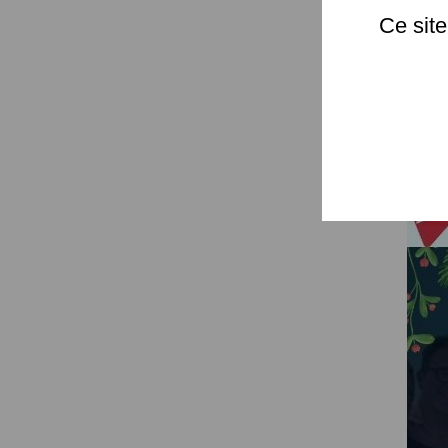
Nous vou
Ce site
Rendez-v
#Bilan202