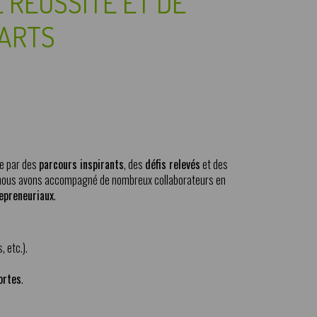
E RÉUSSITE ET DE
ARTS
e par des
parcours inspirants
, des
défis relevés
et des
, nous avons accompagné de nombreux collaborateurs en
epreneuriaux
.
 etc.).
ortes
.