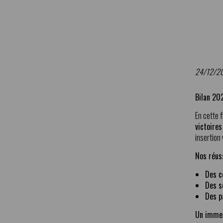
24/12/2
Bilan 20
En cette 
victoires
insertion
Nos réuss
Des c
Des s
Des p
Un immen