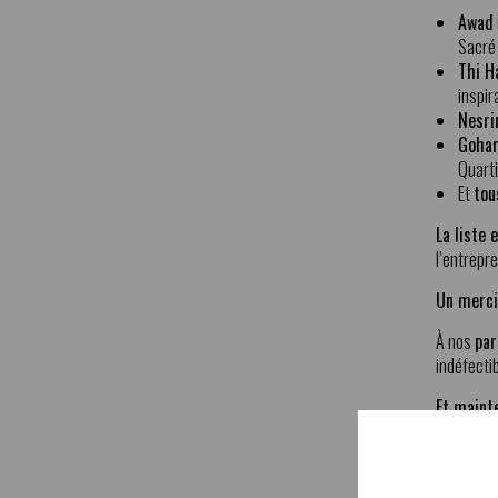
Awad
Sacré 
Thi H
inspir
Nesri
Goha
Quarti
Et
tou
La liste
l’entrepre
Un merci
À nos
par
indéfectib
Et mainte
2025 a ét
ces belle