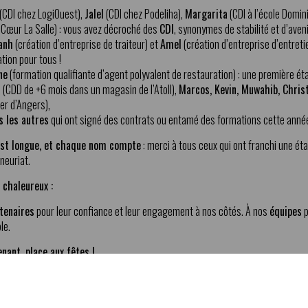
(CDI chez LogiOuest),
Jalel
(CDI chez Podeliha),
Margarita
(CDI à l’école Domin
Cœur La Salle) : vous avez décroché des
CDI
, synonymes de stabilité et d’aveni
anh
(création d’entreprise de traiteur) et
Amel
(création d’entreprise d’entreti
ation pour tous !
ne
(formation qualifiante d’agent polyvalent de restauration) : une première é
r
(CDD de +6 mois dans un magasin de l’Atoll),
Marcos, Kevin, Muwahib, Chris
er d’Angers),
s les autres
qui ont signé des contrats ou entamé des formations cette anné
 est longue, et chaque nom compte
: merci à tous ceux qui ont franchi une éta
neuriat.
 chaleureux :
tenaires
pour leur confiance et leur engagement à nos côtés. À nos
équipes
p
le.
nant, place aux fêtes !
é une année riche en émotions et en accomplissements.
Prenez le temps de
s nouvelles avec vos proches. Vous le méritez !