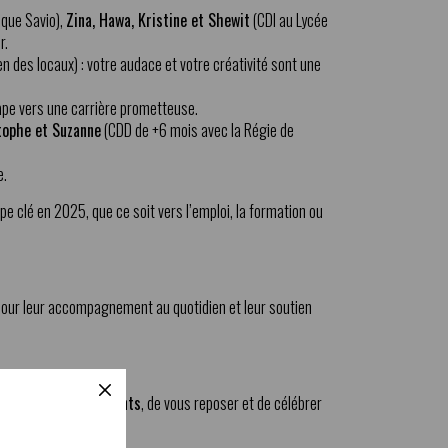
ique Savio),
Zina, Hawa, Kristine et Shewit
(CDI au Lycée
r.
en des locaux) : votre audace et votre créativité sont une
tape vers une carrière prometteuse.
tophe et Suzanne
(CDD de +6 mois avec la Régie de
e.
pe clé en 2025, que ce soit vers l’emploi, la formation ou
our leur accompagnement au quotidien et leur soutien
X
 savourer ces moments
, de vous reposer et de célébrer