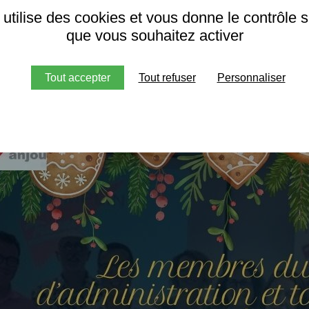
s souhaitons de joyeuses fêtes de fin d’année
.
 utilise des cookies et vous donne le contrôle 
que vous souhaitez activer
ous en 2026 pour écrire ensemble de nouvelles pages !
5 #Insertion #Réussite #FêtesDeFinDAnnée #Merci
Tout accepter
Tout refuser
Personnaliser