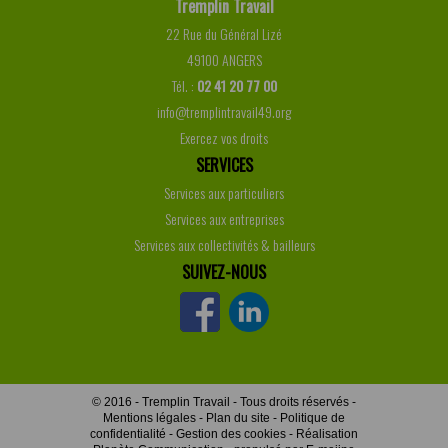
Tremplin Travail
22 Rue du Général Lizé
49100 ANGERS
Tél. :
02 41 20 77 00
info@tremplintravail49.org
Exercez vos droits
SERVICES
Services aux particuliers
Services aux entreprises
Services aux collectivités & bailleurs
SUIVEZ-NOUS
© 2016 - Tremplin Travail - Tous droits réservés -
Mentions légales
-
Plan du site
-
Politique de
confidentialité
- Gestion des cookies
-
Réalisation