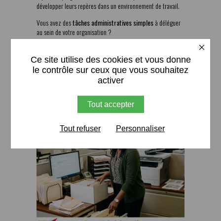
développer leurs repères dans un environnement de travail.
Vous avez des
tâches administratives simples
à déléguer
au sein de votre organisation ?
X
N’hésitez pas à nous contacter pour échanger sur vos
besoins.
Ce site utilise des cookies et vous donne
le contrôle sur ceux que vous souhaitez
#InsertionProfessionnelle #RSE #AppuiAdministratif
activer
#EmploiLocal #TremplinTravail
Tout accepter
Tout refuser
Personnaliser